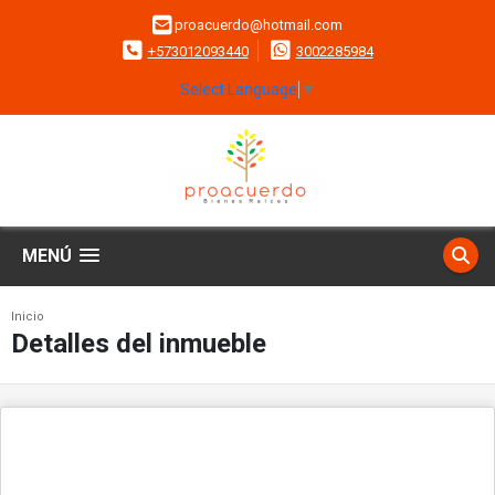
proacuerdo@hotmail.com
+573012093440
3002285984
Select Language
▼
MENÚ
Inicio
Detalles del inmueble