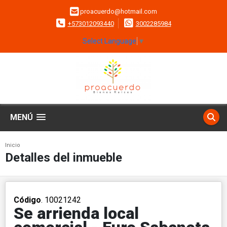
proacuerdo@hotmail.com
+573012093440
3002285984
Select Language
▼
MENÚ
Inicio
Detalles del inmueble
Código
. 10021242
Se arrienda local