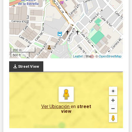
200 m
500 ft
Leaflet
| Wasi - ©
OpenStreetMap
Street View
Ver Ubicación
en
street
view