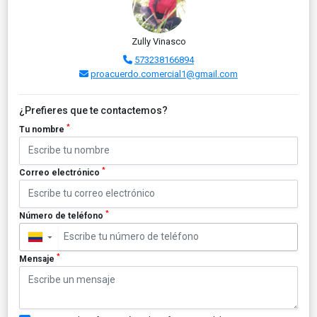
Zully Vinasco
573238166894
proacuerdo.comercial1@gmail.com
¿Prefieres que te contactemos?
*
Tu nombre
*
Correo electrónico
*
Número de teléfono
▼
*
Mensaje