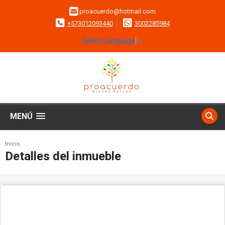
proacuerdo@hotmail.com
+573012093440
3002285984
Select Language
▼
MENÚ
Inicio
Detalles del inmueble