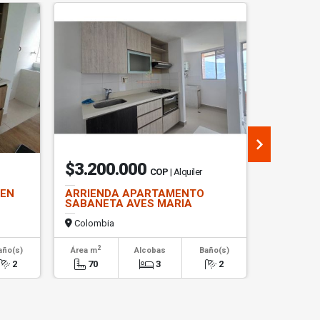
$3.200.000
$1.85
COP
| Alquiler
 EN
ARRIENDA APARTAMENTO
SE ARRI
SABANETA AVES MARIA
EN LA E
COMFAM
Colombia
Colombi
2
2
año(s)
Área m
Alcobas
Baño(s)
Área m
2
70
3
2
84