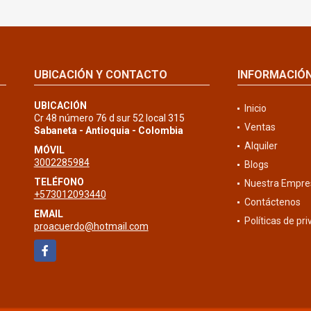
UBICACIÓN Y CONTACTO
INFORMACIÓ
UBICACIÓN
Inicio
Cr 48 número 76 d sur 52 local 315
Ventas
Sabaneta - Antioquia - Colombia
Alquiler
MÓVIL
3002285984
Blogs
TELÉFONO
Nuestra Empre
+573012093440
Contáctenos
EMAIL
Políticas de pr
proacuerdo@hotmail.com
Facebook