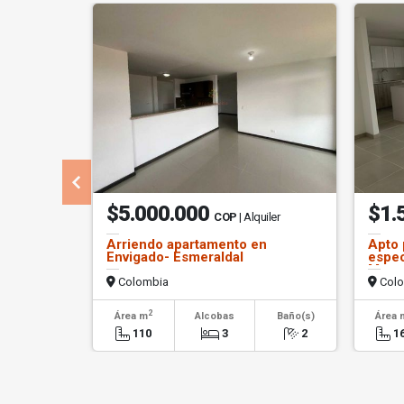
$5.000.000
$1.
COP
| Alquiler
Arriendo apartamento en
Apto 
Envigado- Esmeraldal
espec
Mesa
Colombia
Colo
2
Área m
Alcobas
Baño(s)
Área 
110
3
2
1