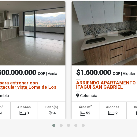
500.000.000
$1.600.000
COP
| Venta
COP
| Alquiler
para estrenar con
ARRIENDO APARTAMENTO
tacular vista Loma de Los
ITAGUI SAN GABRIEL
 Envigado MG
mbia
Colombia
2
2
m
Alcobas
Baño(s)
Área m
Alcobas
B
61
3
4
52
2