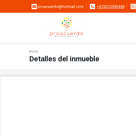
proacuerdo@hotmail.com
+573012093440
Inicio
Detalles del inmueble