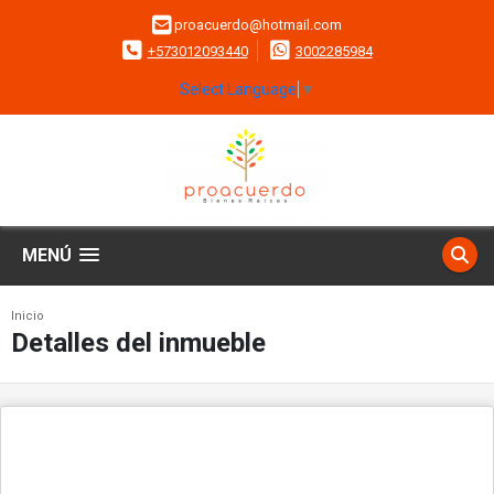
proacuerdo@hotmail.com
+573012093440
3002285984
Select Language
▼
MENÚ
Inicio
Detalles del inmueble