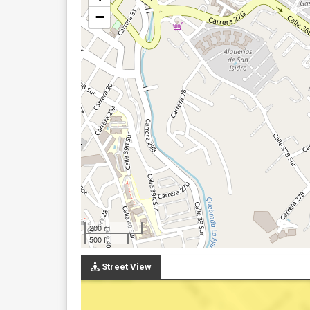
−
200 m
500 ft
Street View