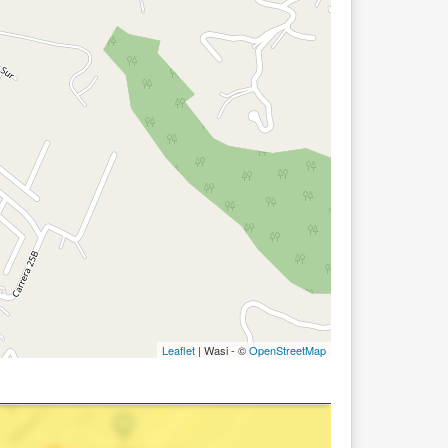
Leaflet
| Wasi - ©
OpenStreetMap