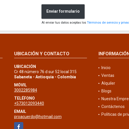
Enviar formulario
Al enviar tus datos aceptas los
Términos de servicio y priva
UBICACIÓN Y CONTACTO
INFORMACIÓ
UBICACIÓN
Inicio
Cr 48 número 76 d sur 52 local 315
Ventas
Sabaneta - Antioquia - Colombia
Alquiler
MÓVIL
3002285984
Blogs
TELÉFONO
Nuestra Empre
+573012093440
Contáctenos
EMAIL
Políticas de pr
proacuerdo@hotmail.com
Facebook