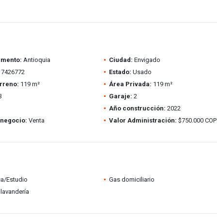
amento:
Antioquia
Ciudad:
Envigado
7426772
Estado:
Usado
rreno:
119 m²
Área Privada:
119 m²
3
Garaje:
2
Año construcción:
2022
 negocio:
Venta
Valor Administración:
$750.000 COP
ca/Estudio
Gas domiciliario
lavandería