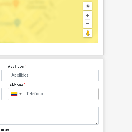
*
Apellidos
*
Teléfono
▼
iarias