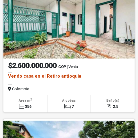
$2.600.000.000
COP
| Venta
Vendo casa en el Retiro antioquia
Colombia
2
Área m
Alcobas
Baño(s)
356
7
2.5