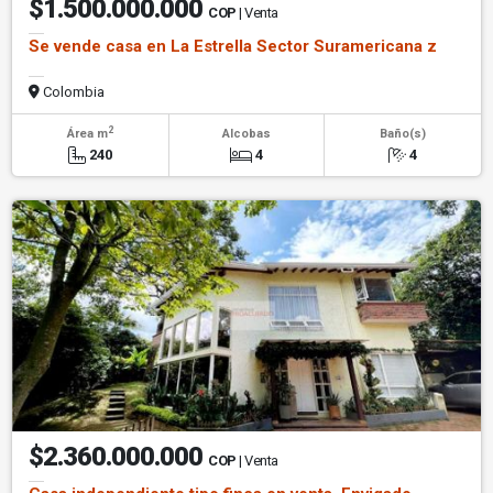
$1.500.000.000
COP
| Venta
Se vende casa en La Estrella Sector Suramericana z
Colombia
2
Área m
Alcobas
Baño(s)
240
4
4
$2.360.000.000
COP
| Venta