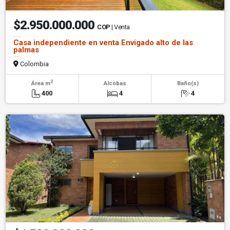
$2.950.000.000
COP
| Venta
Casa independiente en venta Envigado alto de las
palmas
Colombia
2
Área m
Alcobas
Baño(s)
400
4
4