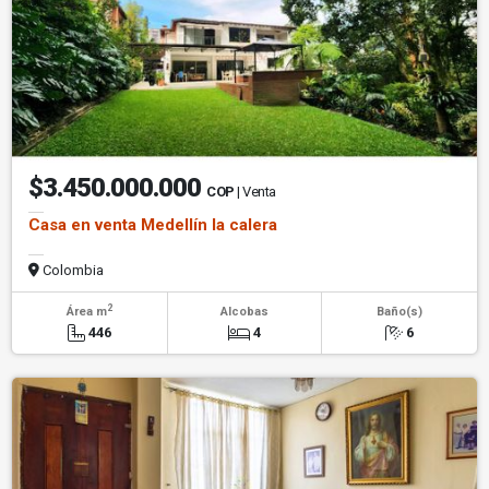
$3.450.000.000
COP
| Venta
Casa en venta Medellín la calera
Colombia
2
Área m
Alcobas
Baño(s)
446
4
6