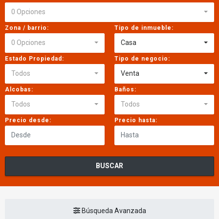
0 Opciones
Zona / barrio:
Tipo de inmueble:
0 Opciones
Casa
Estado Propiedad:
Tipo de negocio:
Todos
Venta
Alcobas:
Baños:
Todos
Todos
Precio desde:
Precio hasta:
BUSCAR
Búsqueda Avanzada