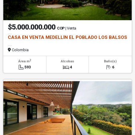
$5.000.000.000
COP
| Venta
CASA EN VENTA MEDELLÍN EL POBLADO LOS BALSOS
Colombia
2
Área m
Alcobas
Baño(s)
593
4
6