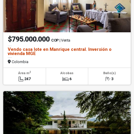
$795.000.000
COP
| Venta
Vendo casa lote en Manrique central. Inversión o
vivienda MGE
Colombia
2
Área m
Alcobas
Baño(s)
247
6
3