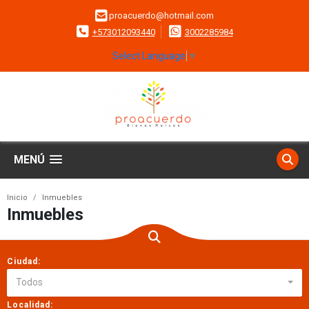
proacuerdo@hotmail.com
+573012093440
3002285984
Select Language
▼
MENÚ
Inicio
Inmuebles
Inmuebles
Ciudad:
Todos
Localidad: