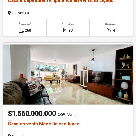
Casa independiente tipo finca en venta. Envigado
Colombia
2
Área m
Alcobas
Baño(s)
260
3
4
$1.560.000.000
COP
| Venta
Casa en venta Medellín san lucas