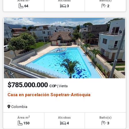
Área m
Alcobas
Baño(s)
64
3
2
$785.000.000
COP
| Venta
Casa en parcelación Sopetran-Antioquia
Colombia
2
Área m
Alcobas
Baño(s)
150
4
3