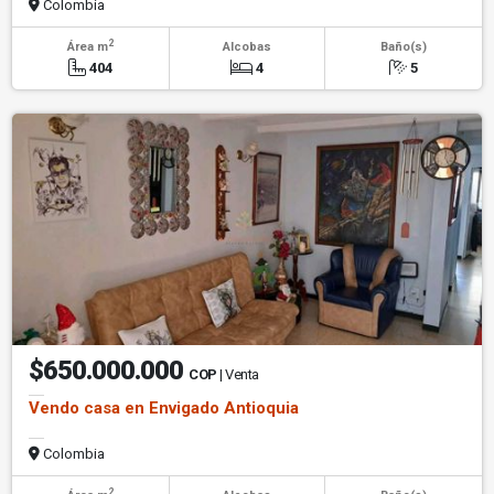
Colombia
2
Área m
Alcobas
Baño(s)
404
4
5
$650.000.000
COP
| Venta
Vendo casa en Envigado Antioquia
Colombia
2