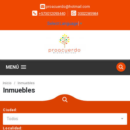
proacuerdo@hotmail.com
+573012093440
3002285984
Select Language
▼
MENÚ
Inicio
Inmuebles
Inmuebles
Ciudad:
Todos
Localidad: