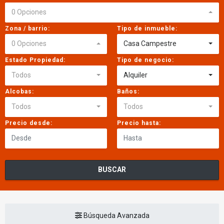
0 Opciones
Zona / barrio:
Tipo de inmueble:
0 Opciones
Casa Campestre
Estado Propiedad:
Tipo de negocio:
Todos
Alquiler
Alcobas:
Baños:
Todos
Todos
Precio desde:
Precio hasta:
BUSCAR
Búsqueda Avanzada