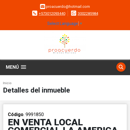
proacuerdo@hotmail.com
+573012093440
3002285984
Select Language
▼
MENÚ
Inicio
Detalles del inmueble
Código
. 9991850
EN VENTA LOCAL