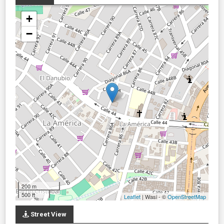
+
−
200 m
500 ft
Leaflet
| Wasi - ©
OpenStreetMap
Street View