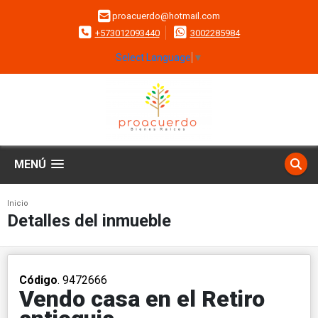
proacuerdo@hotmail.com
+573012093440
3002285984
Select Language
▼
MENÚ
Inicio
Detalles del inmueble
Código
. 9472666
Vendo casa en el Retiro