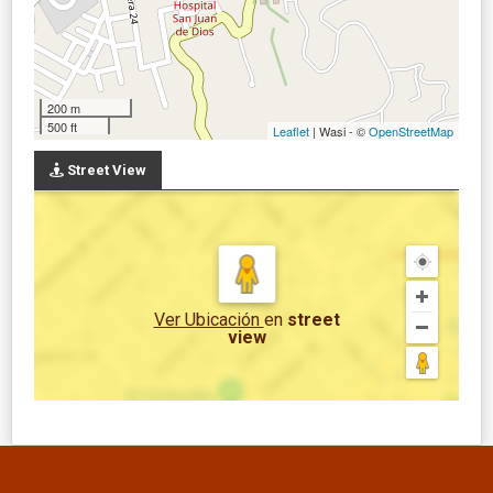
200 m
500 ft
Leaflet
| Wasi - ©
OpenStreetMap
Street View
Ver Ubicación
en
street
view