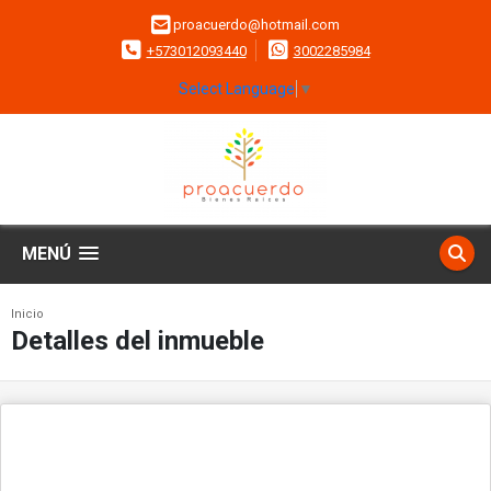
proacuerdo@hotmail.com
+573012093440
3002285984
Select Language
▼
MENÚ
Inicio
Detalles del inmueble