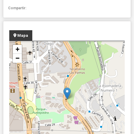
Compartir:
Mapa
+
−