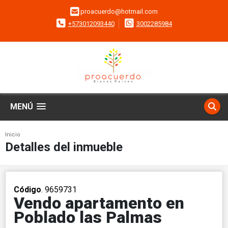
proacuerdo@hotmail.com
+573012093440
3002285984
MENÚ
Inicio
Detalles del inmueble
Código
. 9659731
Vendo apartamento en
Poblado las Palmas