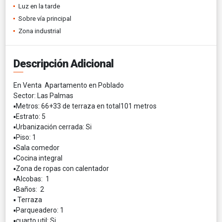
Luz en la tarde
Sobre vía principal
Zona industrial
Descripción Adicional
En Venta Apartamento en Poblado
Sector: Las Palmas
▪️Metros: 66+33 de terraza en total101 metros
▪️Estrato: 5
▪️Urbanización cerrada: Si
▪️Piso: 1
▪️Sala comedor
▪️Cocina integral
▪️Zona de ropas con calentador
▪️Alcobas: 1
▪️Baños: 2
▪️ Terraza
▪️Parqueadero: 1
▪️cuarto util: Si