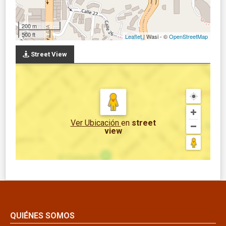
200 m
500 ft
Leaflet
| Wasi - ©
OpenStreetMap
Street View
Ver Ubicación
en
street
view
QUIÉNES SOMOS