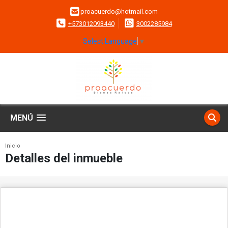
proacuerdo@hotmail.com
+573012093440
3002285984
Select Language
▼
MENÚ
Inicio
Detalles del inmueble